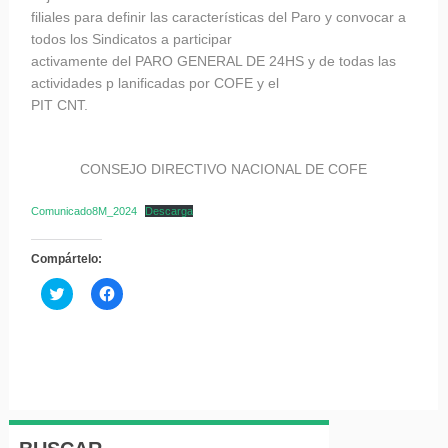
filiales para definir las características del Paro y convocar a
todos los Sindicatos a participar
activamente del PARO GENERAL DE 24HS y de todas las
actividades p lanificadas por COFE y el
PIT CNT.
CONSEJO DIRECTIVO NACIONAL DE COFE
Comunicado8M_2024
Descarga
Compártelo:
Haz
Haz
clic
clic
para
para
compartir
compartir
en
en
Twitter
Facebook
(Se
(Se
abre
abre
en
en
una
una
ventana
ventana
nueva)
nueva)