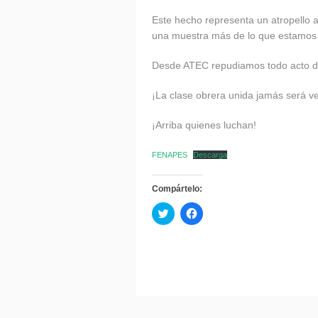
Este hecho representa un atropello 
una muestra más de lo que estamos v
Desde ATEC repudiamos todo acto de
¡La clase obrera unida jamás será v
¡Arriba quienes luchan!
FENAPES
Descarga
Compártelo:
Haz
Haz
clic
clic
para
para
compartir
compartir
en
en
Twitter
Facebook
(Se
(Se
abre
abre
en
en
una
una
ventana
ventana
nueva)
nueva)