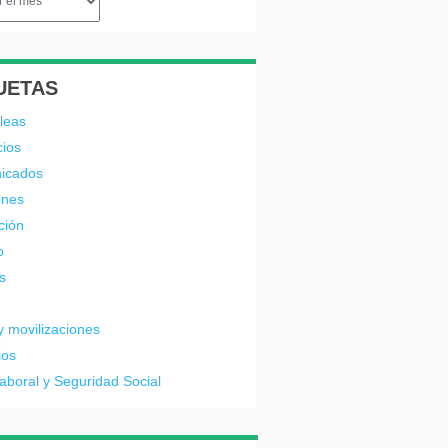
UETAS
leas
cios
icados
ones
ción
o
s
y movilizaciones
ios
laboral y Seguridad Social