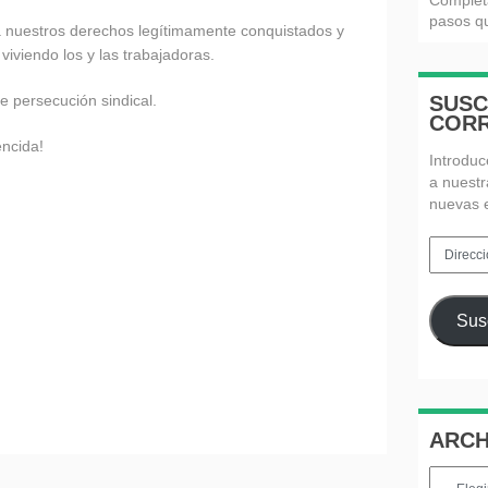
Complet
pasos qu
a nuestros derechos legítimamente conquistados y
iviendo los y las trabajadoras.
 persecución sindical.
SUSC
CORR
encida!
Introduc
a nuestr
nuevas 
Direcció
de
email
Susc
ARCH
Archivos