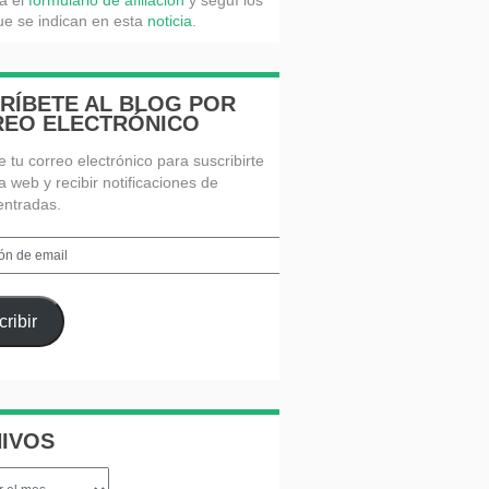
á el
formulario de afiliación
y seguí los
e se indican en esta
noticia
.
RÍBETE AL BLOG POR
EO ELECTRÓNICO
e tu correo electrónico para suscribirte
a web y recibir notificaciones de
entradas.
n
ribir
IVOS