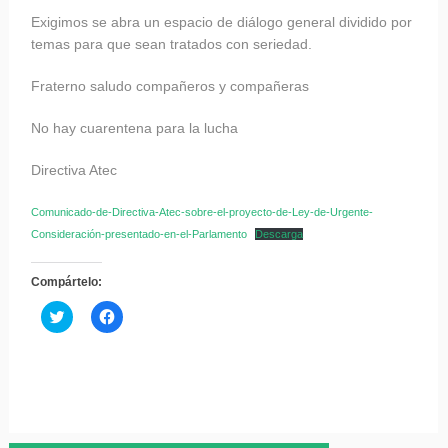
Exigimos se abra un espacio de diálogo general dividido por
temas para que sean tratados con seriedad.
Fraterno saludo compañeros y compañeras
No hay cuarentena para la lucha
Directiva Atec
Comunicado-de-Directiva-Atec-sobre-el-proyecto-de-Ley-de-Urgente-
Consideración-presentado-en-el-Parlamento
Descarga
Compártelo:
Haz
Haz
clic
clic
para
para
compartir
compartir
en
en
Twitter
Facebook
(Se
(Se
abre
abre
en
en
una
una
ventana
ventana