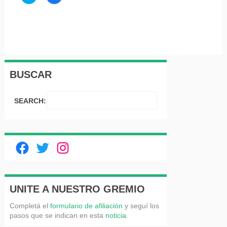
clic
clic
para
para
compartir
compartir
en
en
Twitter
Facebook
(Se
(Se
abre
abre
en
en
una
una
ventana
ventana
nueva)
nueva)
BUSCAR
SEARCH:
Facebook
Twitter
Instagram
UNITE A NUESTRO GREMIO
Completá el
formulario de afiliación
y seguí los
pasos que se indican en esta
noticia
.