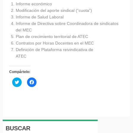
Informe económico
Modificación del aporte sindical (“cuota”)
Informe de Salud Laboral
Informe de Directiva sobre Coordinadora de sindicatos
del MEC
Plan de crecimiento territorial de ATEC
Contratos por Horas Docentes en el MEC
Definición de Plataforma reivindicativa de
ATEC
Compártelo:
Haz
Haz
clic
clic
para
para
compartir
compartir
en
en
Twitter
Facebook
(Se
(Se
abre
abre
en
en
una
una
ventana
ventana
nueva)
nueva)
BUSCAR