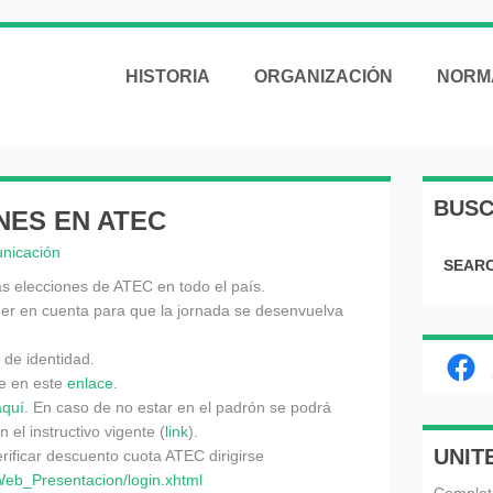
HISTORIA
ORGANIZACIÓN
NORM
BUS
NES EN ATEC
nicación
SEARC
s elecciones de ATEC en todo el país.
er en cuenta para que la jornada se desenvuelva
 de identidad.
Fac
le en este
enlace
.
aquí
. En caso de no estar en el padrón se podrá
 el instructivo vigente (
link
).
UNIT
rificar descuento cuota ATEC dirigirse
b_Presentacion/login.
xhtml