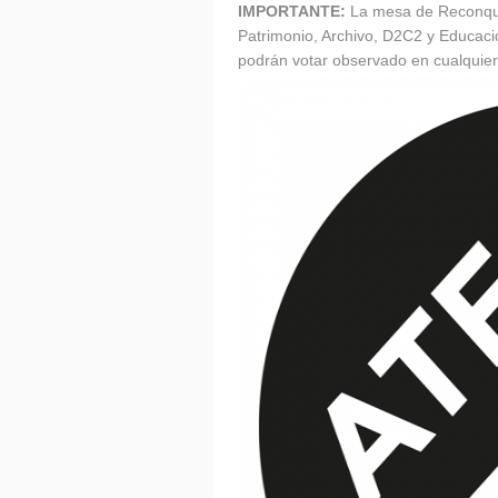
IMPORTANTE:
La mesa de Reconquis
Patrimonio, Archivo, D2C2 y Educac
podrán votar observado en cualquier