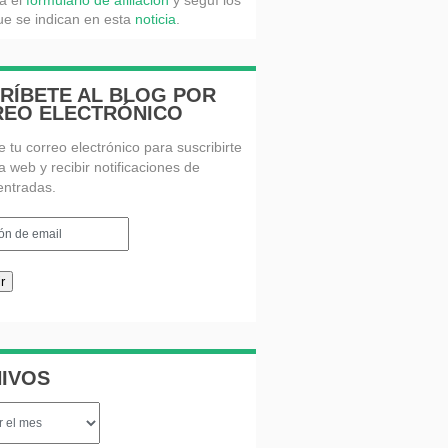
á el
formulario de afiliación
y seguí los
e se indican en esta
noticia
.
RÍBETE AL BLOG POR
EO ELECTRÓNICO
e tu correo electrónico para suscribirte
a web y recibir notificaciones de
entradas.
n
r
IVOS