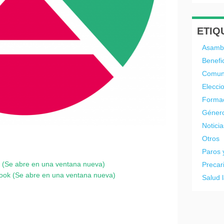
ETIQ
Asamb
Benefi
Comun
Elecci
Forma
Géner
Noticia
Otros
Paros 
er (Se abre en una ventana nueva)
Precar
book (Se abre en una ventana nueva)
Salud 