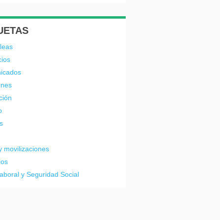
UETAS
leas
cios
icados
ones
ción
o
s
y movilizaciones
ios
laboral y Seguridad Social