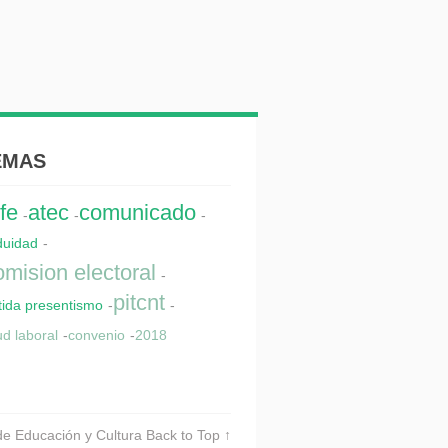
EMAS
fe
atec
comunicado
-
-
-
duidad
-
mision electoral
-
pitcnt
tida presentismo
-
-
ud laboral
-
convenio
-
2018
de Educación y Cultura
Back to Top ↑