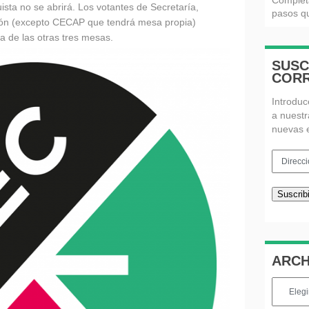
Complet
ta no se abrirá. Los votantes de Secretaría,
pasos qu
ión (excepto CECAP que tendrá mesa propia)
a de las otras tres mesas.
SUSC
CORR
Introduc
a nuestr
nuevas 
Direcció
de
email
Suscribi
ARCH
Archivos