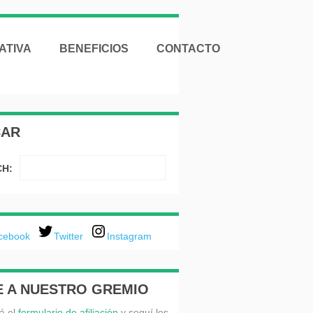
ATIVA
BENEFICIOS
CONTACTO
CAR
H:
cebook
Twitter
Instagram
E A NUESTRO GREMIO
á el
formulario de afiliación
y seguí los