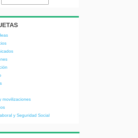
UETAS
leas
cios
icados
ones
ción
o
s
y movilizaciones
ios
laboral y Seguridad Social