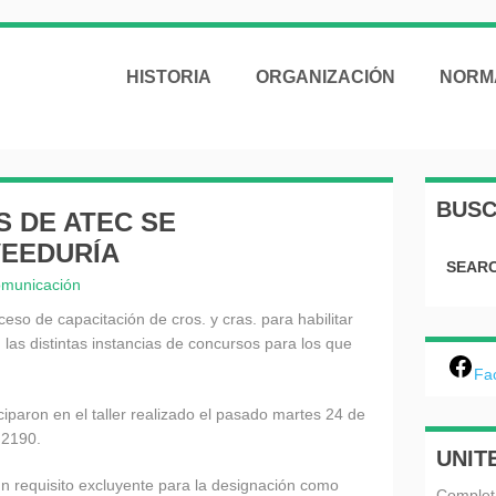
HISTORIA
ORGANIZACIÓN
NORM
BUS
 DE ATEC SE
VEEDURÍA
SEARC
omunicación
o de capacitación de cros. y cras. para habilitar
s distintas instancias de concursos para los que
Fa
ciparon en el taller realizado el pasado martes 24 de
o 2190.
UNIT
un requisito excluyente para la designación como
Complet