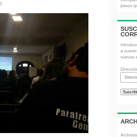
E.
pasos qu
SUSC
CORR
Introduc
a nuestr
nuevas 
Direcció
Suscribi
ARCH
Archivos