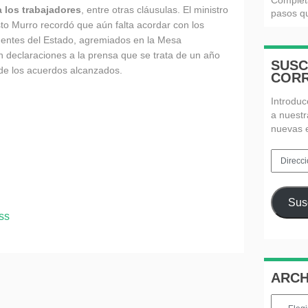
Complet
a los trabajadores
, entre otras cláusulas. El ministro
pasos qu
to Murro recordó que aún falta acordar con los
 entes del Estado, agremiados en la Mesa
 declaraciones a la prensa que se trata de un año
SUSC
a de los acuerdos alcanzados.
CORR
Introduc
a nuestr
nuevas 
Direcció
de
email
Susc
ss
ARCH
Archivos