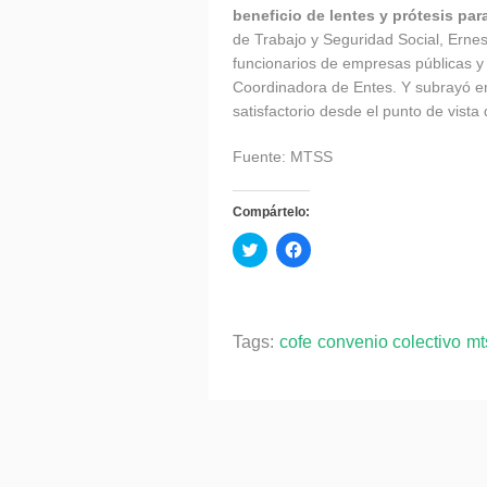
beneficio de lentes y prótesis par
de Trabajo y Seguridad Social, Ernes
funcionarios de empresas públicas y
Coordinadora de Entes. Y subrayó en
satisfactorio desde el punto de vist
Fuente: MTSS
Compártelo:
Haz
Haz
clic
clic
para
para
compartir
compartir
en
en
Twitter
Facebook
(Se
(Se
Tags:
cofe
convenio colectivo
mt
abre
abre
en
en
una
una
ventana
ventana
nueva)
nueva)