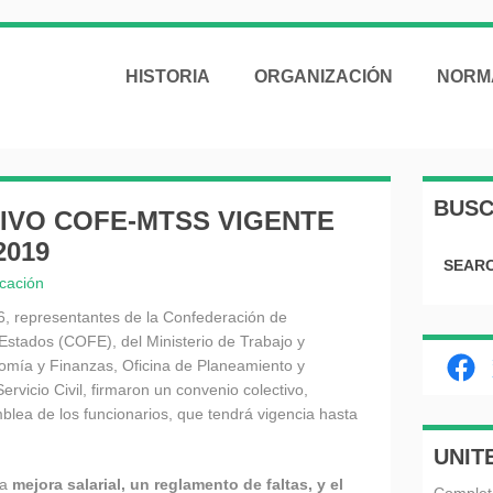
HISTORIA
ORGANIZACIÓN
NORM
BUS
IVO COFE-MTSS VIGENTE
2019
SEARC
cación
6, representantes de la Confederación de
Estados (COFE), del Ministerio de Trabajo y
Fac
nomía y Finanzas, Oficina de Planeamiento y
ervicio Civil, firmaron un convenio colectivo,
mblea de los funcionarios, que tendrá vigencia hasta
UNIT
a
mejora salarial, un reglamento de faltas, y el