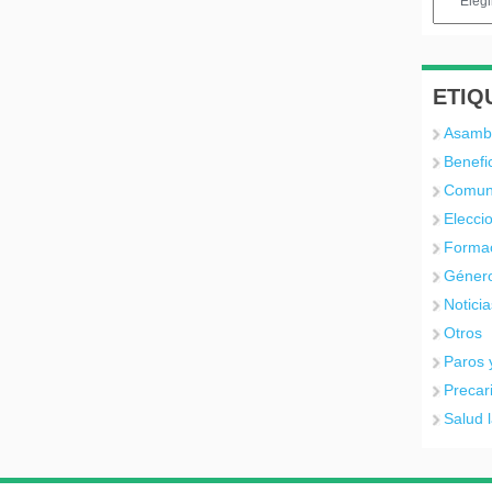
ETIQ
Asamb
Benefi
Comun
Elecci
Forma
Géner
Noticia
Otros
Paros 
Precar
Salud 