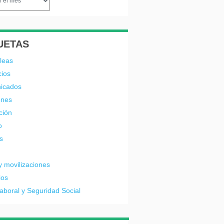
UETAS
leas
cios
icados
ones
ción
o
s
y movilizaciones
ios
laboral y Seguridad Social