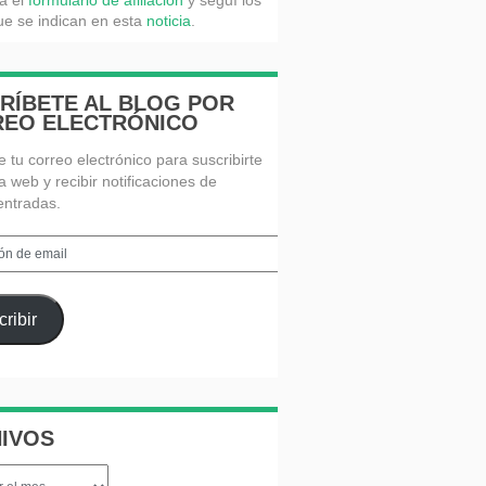
á el
formulario de afiliación
y seguí los
e se indican en esta
noticia
.
RÍBETE AL BLOG POR
EO ELECTRÓNICO
e tu correo electrónico para suscribirte
a web y recibir notificaciones de
entradas.
n
ribir
IVOS